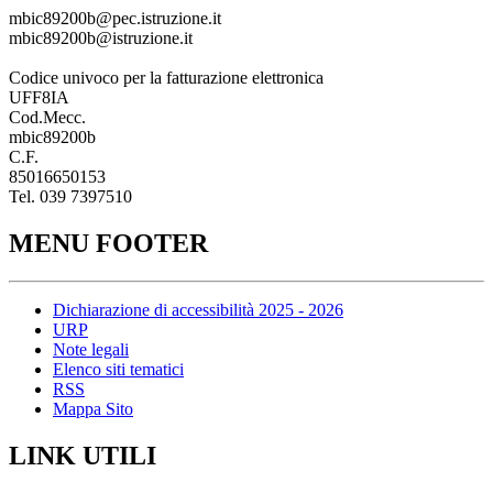
mbic89200b@pec.istruzione.it
mbic89200b@istruzione.it
Codice univoco per la fatturazione elettronica
UFF8IA
Cod.Mecc.
mbic89200b
C.F.
85016650153
Tel. 039 7397510
MENU FOOTER
Dichiarazione di accessibilità 2025 - 2026
URP
Note legali
Elenco siti tematici
RSS
Mappa Sito
LINK UTILI