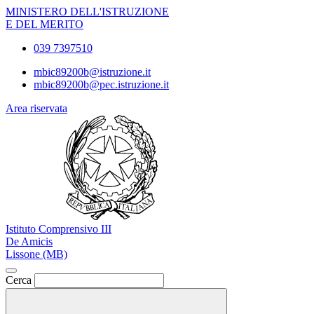
MINISTERO DELL'ISTRUZIONE
E DEL MERITO
039 7397510
mbic89200b@istruzione.it
mbic89200b@pec.istruzione.it
Area riservata
Istituto Comprensivo III
De Amicis
Lissone (MB)
Cerca